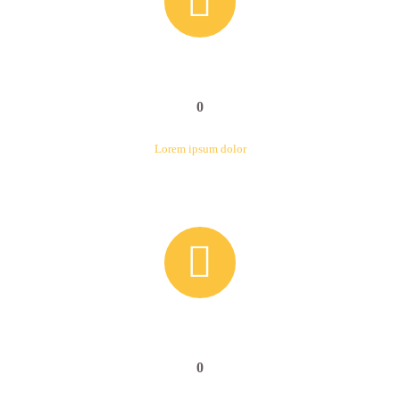


0
Lorem ipsum dolor


0