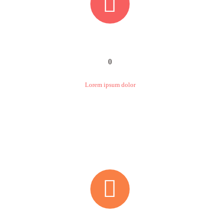


0
Lorem ipsum dolor

