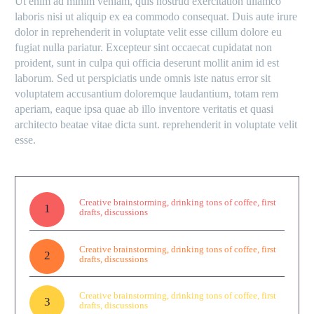
Ut enim ad minim veniam, quis nostrud exercitation ullamco
laboris nisi ut aliquip ex ea commodo consequat. Duis aute irure
dolor in reprehenderit in voluptate velit esse cillum dolore eu
fugiat nulla pariatur. Excepteur sint occaecat cupidatat non
proident, sunt in culpa qui officia deserunt mollit anim id est
laborum. Sed ut perspiciatis unde omnis iste natus error sit
voluptatem accusantium doloremque laudantium, totam rem
aperiam, eaque ipsa quae ab illo inventore veritatis et quasi
architecto beatae vitae dicta sunt. reprehenderit in voluptate velit
esse.
Creative brainstorming, drinking tons of coffee, first
1
drafts, discussions
Creative brainstorming, drinking tons of coffee, first
2
drafts, discussions
Creative brainstorming, drinking tons of coffee, first
3
drafts, discussions