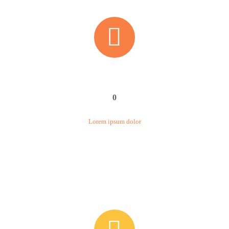


0
Lorem ipsum dolor