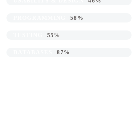
USABILITY & DESIGN
46%
PROGRAMMING
58%
TESTING
55%
DATABASES
87%