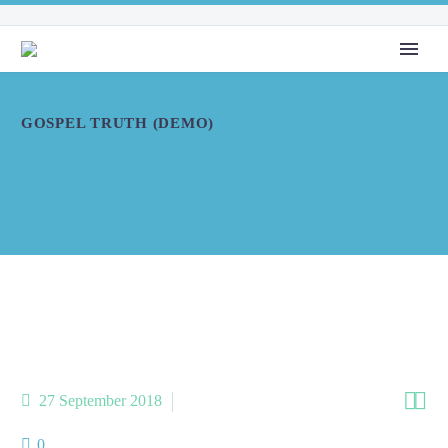
GOSPEL TRUTH (DEMO)


27 September 2018
Charity Slider (Demo)
0