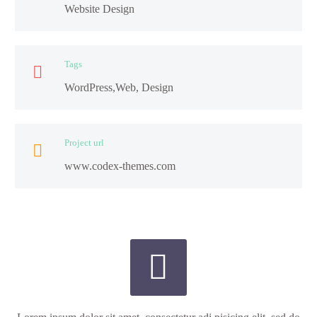
Website Design
Tags

WordPress,Web, Design
Project url

www.codex-themes.com

