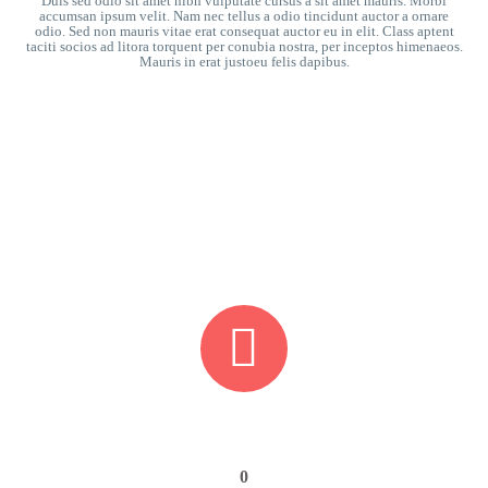
Duis sed odio sit amet nibh vulputate cursus a sit amet mauris. Morbi
accumsan ipsum velit. Nam nec tellus a odio tincidunt auctor a ornare
odio. Sed non mauris vitae erat consequat auctor eu in elit. Class aptent
taciti socios ad litora torquent per conubia nostra, per inceptos himenaeos.
Mauris in erat justoeu felis dapibus.


0