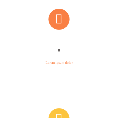


0
Lorem ipsum dolor