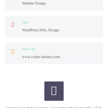
Website Design
Tags

WordPress,Web, Design
Project url

www.codex-themes.com

