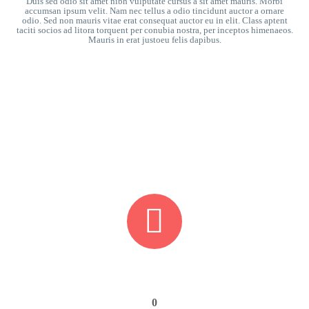
Duis sed odio sit amet nibh vulputate cursus a sit amet mauris. Morbi
accumsan ipsum velit. Nam nec tellus a odio tincidunt auctor a ornare
odio. Sed non mauris vitae erat consequat auctor eu in elit. Class aptent
taciti socios ad litora torquent per conubia nostra, per inceptos himenaeos.
Mauris in erat justoeu felis dapibus.


0