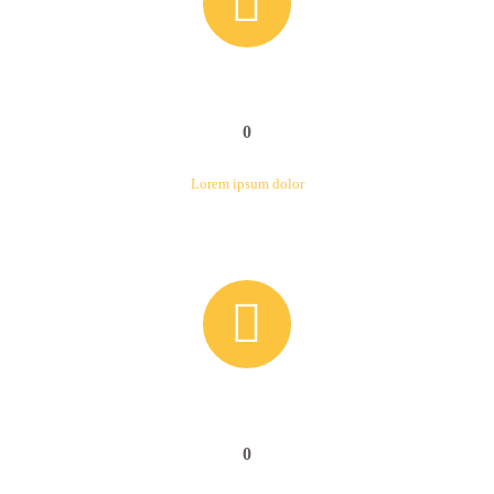


0
Lorem ipsum dolor


0