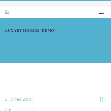
LUXARY HOUSES (DEMO)


31 May 2018
Heating (Demo)
Painting (Demo)
0