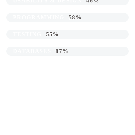
USABILITY & DESIGN
46%
PROGRAMMING
58%
TESTING
55%
DATABASES
87%