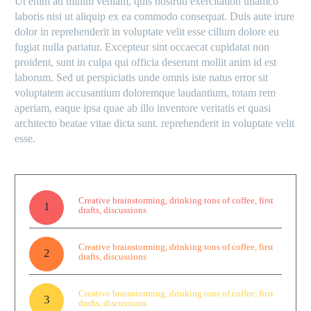
Ut enim ad minim veniam, quis nostrud exercitation ullamco
laboris nisi ut aliquip ex ea commodo consequat. Duis aute irure
dolor in reprehenderit in voluptate velit esse cillum dolore eu
fugiat nulla pariatur. Excepteur sint occaecat cupidatat non
proident, sunt in culpa qui officia deserunt mollit anim id est
laborum. Sed ut perspiciatis unde omnis iste natus error sit
voluptatem accusantium doloremque laudantium, totam rem
aperiam, eaque ipsa quae ab illo inventore veritatis et quasi
architecto beatae vitae dicta sunt. reprehenderit in voluptate velit
esse.
Creative brainstorming, drinking tons of coffee, first
1
drafts, discussions
Creative brainstorming, drinking tons of coffee, first
2
drafts, discussions
Creative brainstorming, drinking tons of coffee, first
3
drafts, discussions