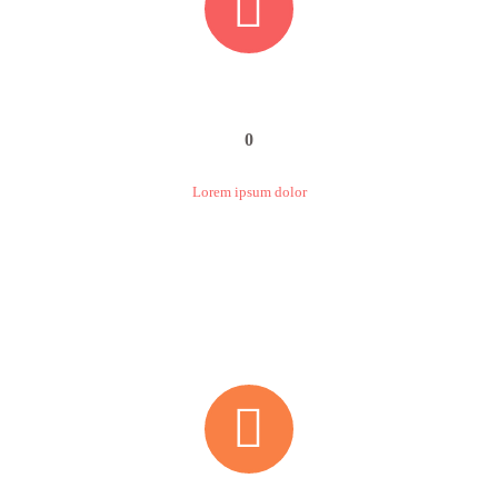


0
Lorem ipsum dolor

