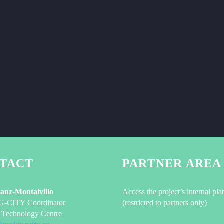
TACT
PARTNER AREA
Sanz-Montalvillo
Access the project’s internal pla
CITY Coordinator
(restricted to partners only)
Technology Centre