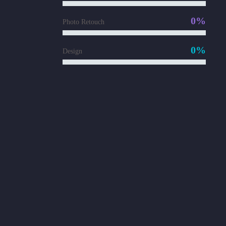
0%
Photo Retouch
0%
Design