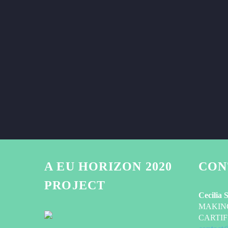
A EU HORIZON 2020
CON
PROJECT
Cecilia 
MAKING-
CARTIF 