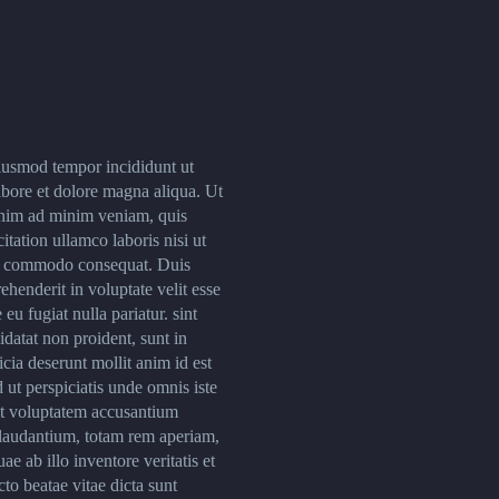
iusmod tempor incididunt ut
abore et dolore magna aliqua. Ut
nim ad minim veniam, quis
itation ullamco laboris nisi ut
ea commodo consequat. Duis
ehenderit in voluptate velit esse
 eu fugiat nulla pariatur. sint
datat non proident, sunt in
icia deserunt mollit anim id est
 ut perspiciatis unde omnis iste
sit voluptatem accusantium
audantium, totam rem aperiam,
ae ab illo inventore veritatis et
cto beatae vitae dicta sunt