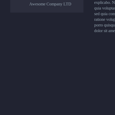
explicabo. 
Awesome Company LTD
quia voluptas
sed quia con
ratione volu
porro quisqu
dolor sit amet