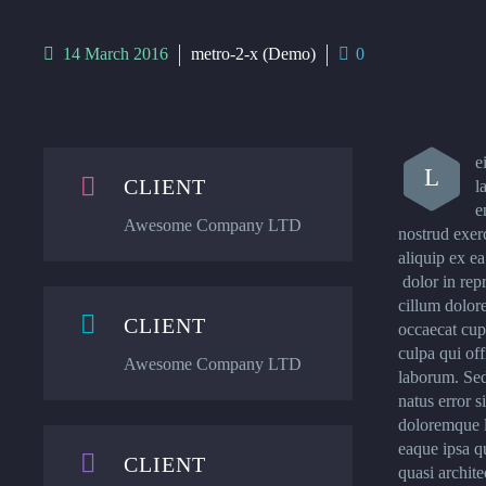
14 March 2016
metro-2-x (Demo)
0
e
L


CLIENT
l
e
Awesome Company LTD
nostrud exerc
aliquip ex 
dolor in repr
cillum dolore


CLIENT
occaecat cupi
culpa qui off
Awesome Company LTD
laborum. Sed
natus error 
doloremque l
eaque ipsa qu


CLIENT
quasi archite