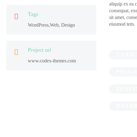
aliquip ex ea
consequat. exe
Tags

sit amet, conse
eiusmod tem.
WordPress,Web, Design
Project url

USABI
www.codex-themes.com
PROG
TEST
DATA