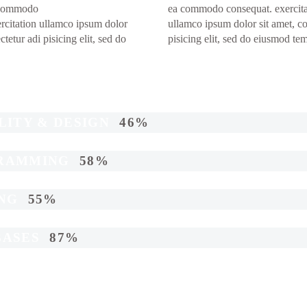
 commodo
ea commodo consequat. exercita
rcitation ullamco ipsum dolor
ullamco ipsum dolor sit amet, co
ctetur adi pisicing elit, sed do
pisicing elit, sed do eiusmod te
LITY & DESIGN
46%
RAMMING
58%
ING
55%
BASES
87%