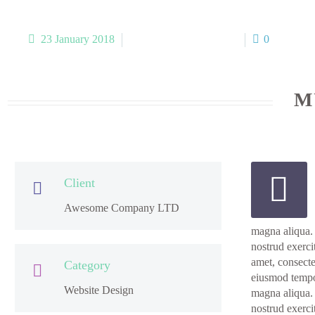
23 January 2018
Construction 02 (Demo)
0
M


Client

Awesome Company LTD
magna aliqua.
nostrud exerci
amet, consectet
Category

eiusmod tempor
Website Design
magna aliqua.
nostrud exercit