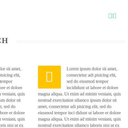



CH
or sit amet,
Lorem ipsum dolor sit amet,


isicing elit,
consectetur adi pisicing elit,
 tempor
sed do eiusmod tempor
ore et dolore
incididunt ut labore et dolore
 veniam, quis
magna aliqua. Ut enim ad minim veniam, quis
um dolor sit
nostrud exercitation ullamco ipsum dolor sit
it, sed do
amet, consectetur adi pisicing elit, sed do
bore et dolore
eiusmod tempor inci didunt ut labore et dolore
 veniam, quis
magna aliqua. Ut enim ad minim veniam, quis
ris nisi ut ex
nostrud exercitation ullamco laboris nisi ut ex