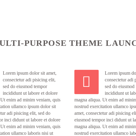
ULTI-PURPOSE THEME LAUN
Lorem ipsum dolor sit amet,
Lorem ipsum dol


consectetur adi pisicing elit,
consectetur adi p
sed do eiusmod tempor
sed do eiusmod
incididunt ut labore et dolore
incididunt ut lab
 Ut enim ad minim veniam, quis
magna aliqua. Ut enim ad minim
tation ullamco ipsum dolor sit
nostrud exercitation ullamco ips
ur adi pisicing elit, sed do
amet, consectetur adi pisicing el
 inci didunt ut labore et dolore
eiusmod tempor inci didunt ut la
 Ut enim ad minim veniam, quis
magna aliqua. Ut enim ad minim
ation ullamco laboris nisi ut
nostrud exercitation ullamco labo