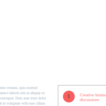
MAIN STEPS & RESULTS
nim veniam, quis nostrud
lamco laboris nisi ut aliquip ex
Creative brains
1
nsequat. Duis aute irure dolor
discussions
t in voluptate velit esse cillum