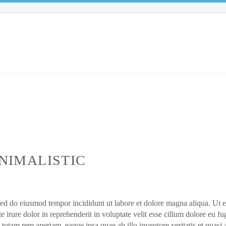
NIMALISTIC
, sed do eiusmod tempor incididunt ut labore et dolore magna aliqua. Ut
irure dolor in reprehenderit in voluptate velit esse cillum dolore eu fugi
otam rem aperiam, eaque ipsa quae ab illo inventore veritatis et quasi 