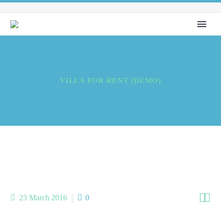
VILLA FOR RENT (DEMO)


23 March 2016
0