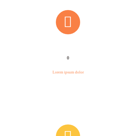


0
Lorem ipsum dolor