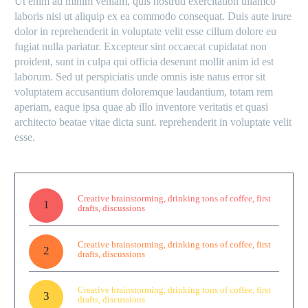
Ut enim ad minim veniam, quis nostrud exercitation ullamco
laboris nisi ut aliquip ex ea commodo consequat. Duis aute irure
dolor in reprehenderit in voluptate velit esse cillum dolore eu
fugiat nulla pariatur. Excepteur sint occaecat cupidatat non
proident, sunt in culpa qui officia deserunt mollit anim id est
laborum. Sed ut perspiciatis unde omnis iste natus error sit
voluptatem accusantium doloremque laudantium, totam rem
aperiam, eaque ipsa quae ab illo inventore veritatis et quasi
architecto beatae vitae dicta sunt. reprehenderit in voluptate velit
esse.
Creative brainstorming, drinking tons of coffee, first
1
drafts, discussions
Creative brainstorming, drinking tons of coffee, first
2
drafts, discussions
Creative brainstorming, drinking tons of coffee, first
3
drafts, discussions