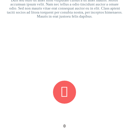
Duis sed odio sit amet nibh vulputate cursus a sit amet mauris. Morbi
accumsan ipsum velit. Nam nec tellus a odio tincidunt auctor a ornare
odio. Sed non mauris vitae erat consequat auctor eu in elit. Class aptent
taciti socios ad litora torquent per conubia nostra, per inceptos himenaeos.
Mauris in erat justoeu felis dapibus.


0