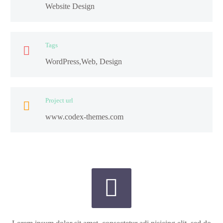
Website Design
Tags

WordPress,Web, Design
Project url

www.codex-themes.com

