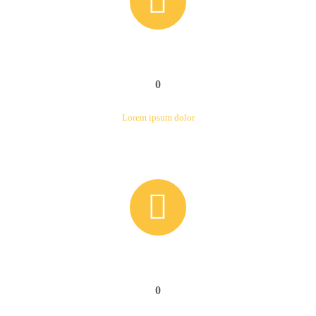


0
Lorem ipsum dolor


0