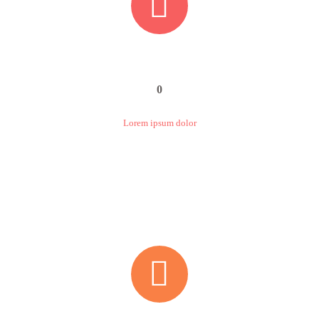


0
Lorem ipsum dolor

