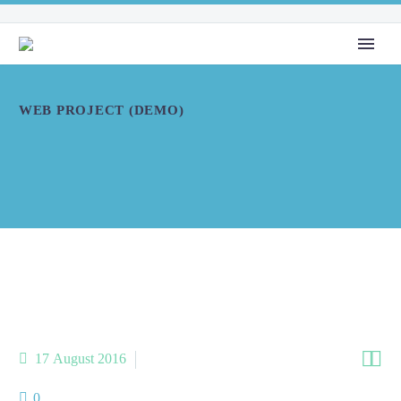
WEB PROJECT (DEMO)


17 August 2016
AboutMe (Demo)
0