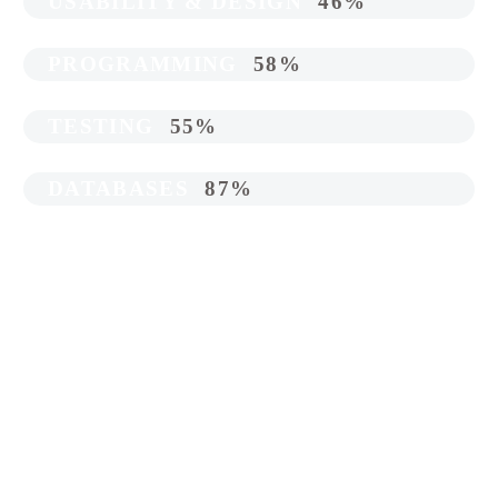
USABILITY & DESIGN
46%
PROGRAMMING
58%
TESTING
55%
DATABASES
87%