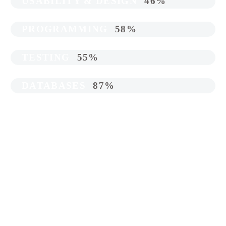
USABILITY & DESIGN
46%
PROGRAMMING
58%
TESTING
55%
DATABASES
87%