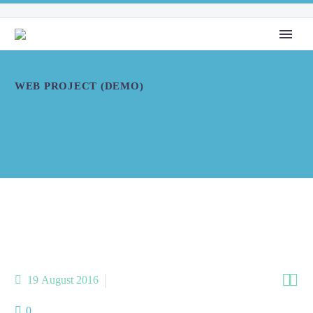
WEB PROJECT (DEMO)


19 August 2016
AboutMe (Demo)
0