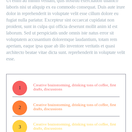
Ut enim ad minim veniam, quis nostrud exercitation ullamco
laboris nisi ut aliquip ex ea commodo consequat. Duis aute irure
dolor in reprehenderit in voluptate velit esse cillum dolore eu
fugiat nulla pariatur. Excepteur sint occaecat cupidatat non
proident, sunt in culpa qui officia deserunt mollit anim id est
laborum. Sed ut perspiciatis unde omnis iste natus error sit
voluptatem accusantium doloremque laudantium, totam rem
aperiam, eaque ipsa quae ab illo inventore veritatis et quasi
architecto beatae vitae dicta sunt. reprehenderit in voluptate velit
esse.
Creative brainstorming, drinking tons of coffee, first
1
drafts, discussions
Creative brainstorming, drinking tons of coffee, first
2
drafts, discussions
Creative brainstorming, drinking tons of coffee, first
3
drafts, discussions