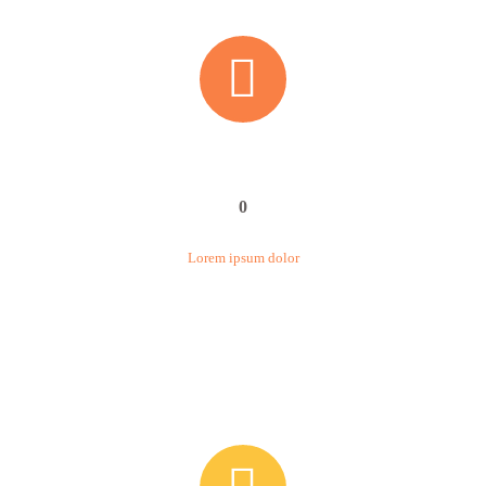


0
Lorem ipsum dolor