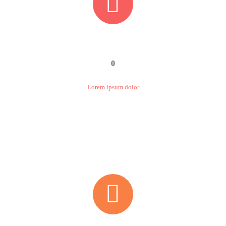


0
Lorem ipsum dolor

