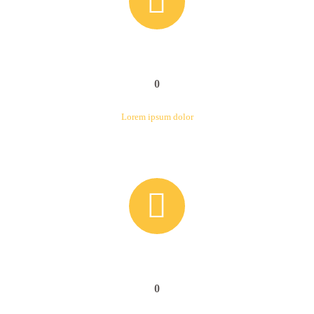


0
Lorem ipsum dolor


0