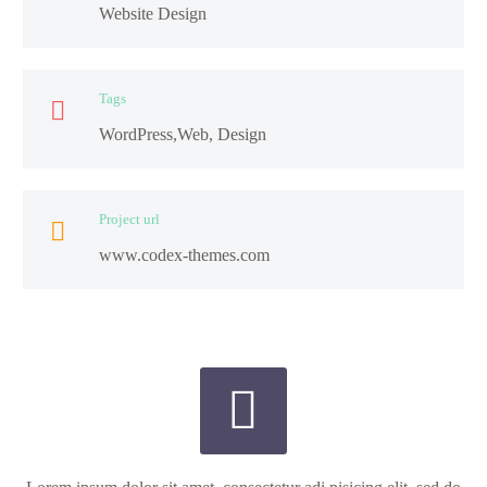
Website Design
Tags

WordPress,Web, Design
Project url

www.codex-themes.com

