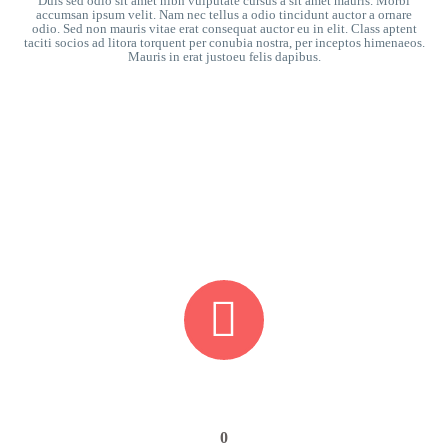
Duis sed odio sit amet nibh vulputate cursus a sit amet mauris. Morbi
accumsan ipsum velit. Nam nec tellus a odio tincidunt auctor a ornare
odio. Sed non mauris vitae erat consequat auctor eu in elit. Class aptent
taciti socios ad litora torquent per conubia nostra, per inceptos himenaeos.
Mauris in erat justoeu felis dapibus.


0