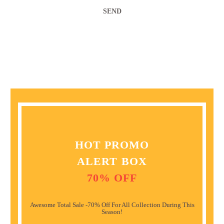
HOT PROMO
ALERT BOX
70% OFF
Awesome Total Sale -70% Off For All Collection During This
Season!