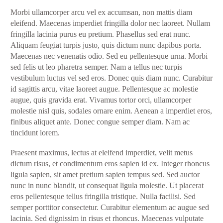
Morbi ullamcorper arcu vel ex accumsan, non mattis diam
eleifend. Maecenas imperdiet fringilla dolor nec laoreet. Nullam
fringilla lacinia purus eu pretium. Phasellus sed erat nunc.
Aliquam feugiat turpis justo, quis dictum nunc dapibus porta.
Maecenas nec venenatis odio. Sed eu pellentesque urna. Morbi
sed felis ut leo pharetra semper. Nam a tellus nec turpis
vestibulum luctus vel sed eros. Donec quis diam nunc. Curabitur
id sagittis arcu, vitae laoreet augue. Pellentesque ac molestie
augue, quis gravida erat. Vivamus tortor orci, ullamcorper
molestie nisl quis, sodales ornare enim. Aenean a imperdiet eros,
finibus aliquet ante. Donec congue semper diam. Nam ac
tincidunt lorem.
Praesent maximus, lectus at eleifend imperdiet, velit metus
dictum risus, et condimentum eros sapien id ex. Integer rhoncus
ligula sapien, sit amet pretium sapien tempus sed. Sed auctor
nunc in nunc blandit, ut consequat ligula molestie. Ut placerat
eros pellentesque tellus fringilla tristique. Nulla facilisi. Sed
semper porttitor consectetur. Curabitur elementum ac augue sed
lacinia. Sed dignissim in risus et rhoncus. Maecenas vulputate