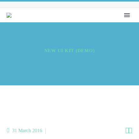
NEW UI KIT (DEMO)


31 March 2016
Splash Light-02 (Demo)